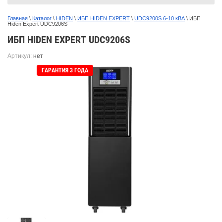
Главная
 \ 
Каталог
 \ 
HIDEN
 \ 
ИБП HIDEN EXPERT
 \ 
UDC9200S 6-10 кВА
 \ ИБП 
Hiden Expert UDC9206S
ИБП HIDEN EXPERT UDC9206S
Артикул:
нет
ГАРАНТИЯ 3 ГОДА