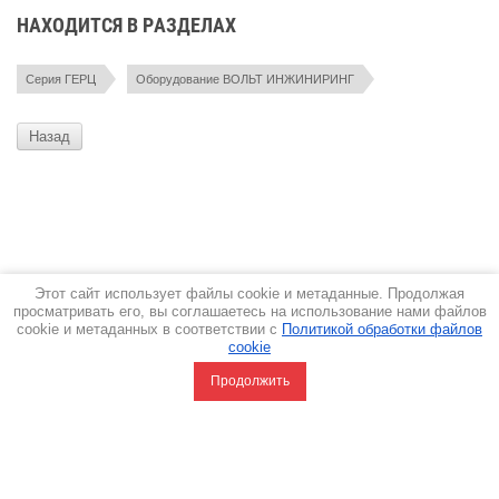
НАХОДИТСЯ В РАЗДЕЛАХ
Серия ГЕРЦ
Оборудование ВОЛЬТ ИНЖИНИРИНГ
Назад
Этот сайт использует файлы cookie и метаданные. Продолжая
просматривать его, вы соглашаетесь на использование нами файлов
cookie и метаданных в соответствии с
Политикой обработки файлов
cookie
Продолжить
0
0
Сравнение
Корзина
пусто
+7 (499)
130-43-14
(многоканальный)
117 420, г. Москва, ул. Намёткина
д,10А корпус 1, офис № 208